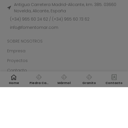
Antigua Carretera Madrid-Alicante, km. 385. 03660
Novelda, Alicante, España
(+34) 965 60 24 62 / (+34) 965 60 73 62
info@fomentomar.com
SOBRE NOSOTROS
Empresa
Proyectos
Contacto
Blog
Home
Piedra Caliza
Mármol
Granito
Contacto
MATERIALES
Piedra Caliza